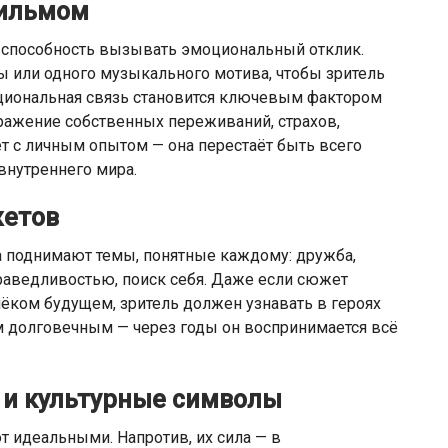
фильмом
 способность вызывать эмоциональный отклик.
ы или одного музыкального мотива, чтобы зритель
иональная связь становится ключевым фактором
ражение собственных переживаний, страхов,
ет с личным опытом — она перестаёт быть всего
внутреннего мира.
жетов
 поднимают темы, понятные каждому: дружба,
праведливостью, поиск себя. Даже если сюжет
лёком будущем, зритель должен узнавать в героях
м долговечным — через годы он воспринимается всё
и культурные символы
 идеальными. Напротив, их сила — в