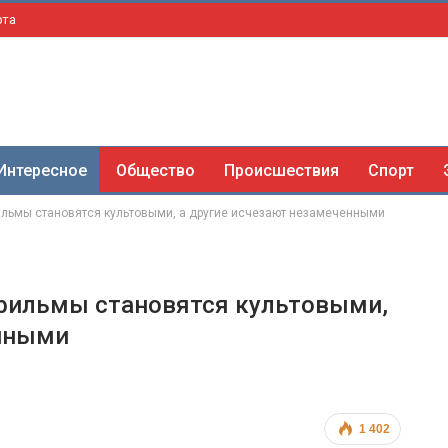
рта
Интересное
Общество
Происшествия
Спорт
льмы становятся культовыми, а другие исчезают незамеченными
 фильмы становятся культовыми,
енными
1 402