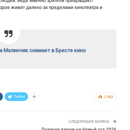
 людей. Ведь именно зрители превращают
орое живёт далеко за пределами кинотеатра и
на Малинчик снимает в Бресте кино
Twitter
1 402
СЛЕДУЮЩАЯ ЗАПИСЬ
Подарок парню на Новый год 2026