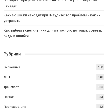
В Кобрине при ремонте МАЗа на рабочего упала коробка
передач
Какие ошибки находят при IT-аудите: топ проблем и как их
устранить
Как выбрать светильники для натяжного потолка: советы,
виды и ошибки
Рубрики
Экономика
150
ДТП
140
Транспорт
135
Погода
133
Происшествия
132