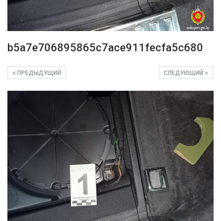
b5a7e706895865c7ace911fecfa5c680
ПРЕДЫДУЩИЙ
СЛЕДУЮЩИЙ