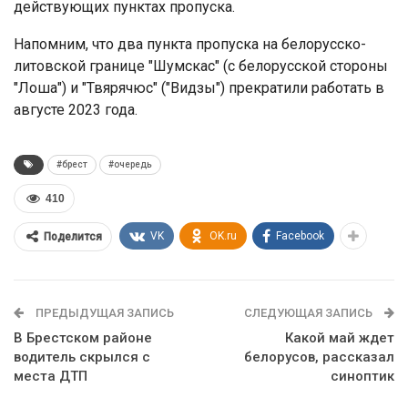
действующих пунктах пропуска.
Напомним, что два пункта пропуска на белорусско-
литовской границе "Шумскас" (с белорусской стороны
"Лоша") и "Твярячюс" ("Видзы") прекратили работать в
августе 2023 года.
#брест
#очередь
410
VK
OK.ru
Facebook
Поделится
ПРЕДЫДУЩАЯ ЗАПИСЬ
СЛЕДУЮЩАЯ ЗАПИСЬ
В Брестском районе
Какой май ждет
водитель скрылся с
белорусов, рассказал
места ДТП
синоптик