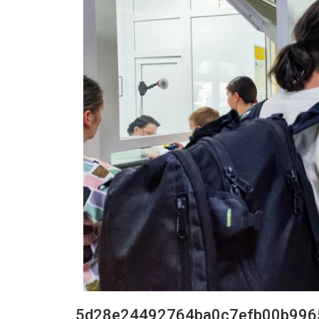
5d28e24492764ba0c7efb00b996