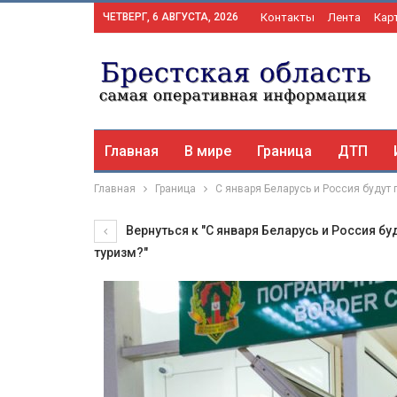
ЧЕТВЕРГ, 6 АВГУСТА, 2026
Контакты
Лента
Кар
Главная
В мире
Граница
ДТП
Главная
Граница
С января Беларусь и Россия будут 
Вернуться к "С января Беларусь и Россия буд
туризм?"