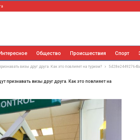
та
Интересное
Общество
Происшествия
Спорт
признавать визы друг друга. Как это повлияет на туризм?
5d28e24492764b
ут признавать визы друг друга. Как это повлияет на