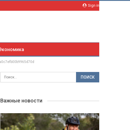
Sign in
Экономика
a0c7efb00b9965d70d
Важные новости