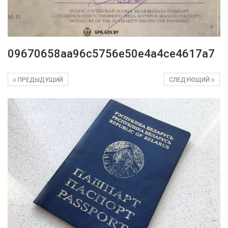
09670658aa96c5756e50e4a4ce4617a7
ПРЕДЫДУЩИЙ
СЛЕДУЮЩИЙ