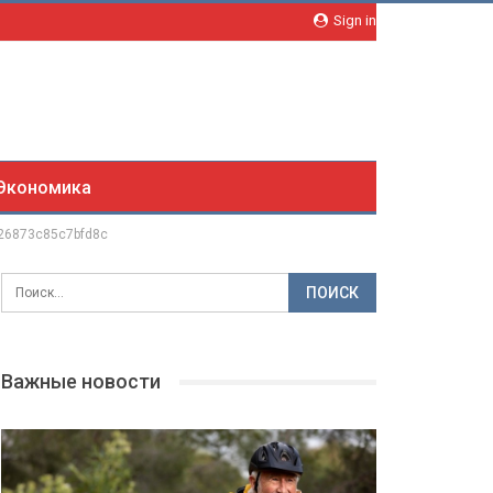
Sign in
Экономика
26873c85c7bfd8c
Важные новости