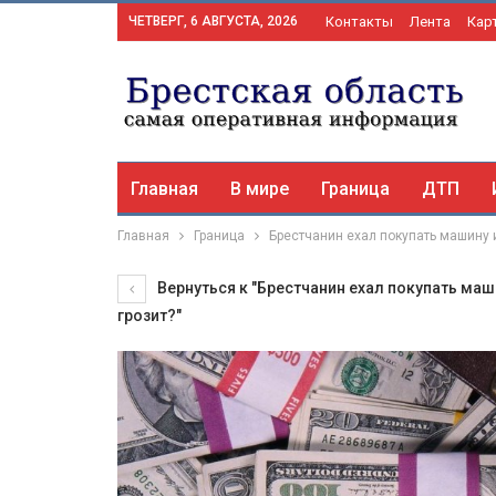
ЧЕТВЕРГ, 6 АВГУСТА, 2026
Контакты
Лента
Кар
Главная
В мире
Граница
ДТП
Главная
Граница
Брестчанин ехал покупать машину и
Вернуться к "Брестчанин ехал покупать маш
грозит?"