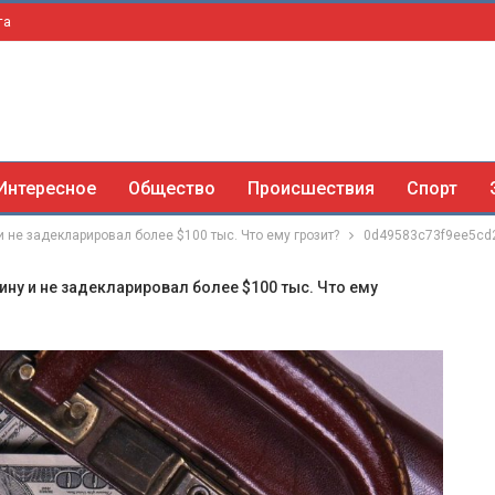
та
Интересное
Общество
Происшествия
Спорт
 не задекларировал более $100 тыс. Что ему грозит?
0d49583c73f9ee5cd
ину и не задекларировал более $100 тыс. Что ему