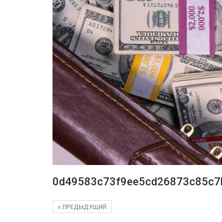
0d49583c73f9ee5cd26873c85c7
ПРЕДЫДУЩИЙ