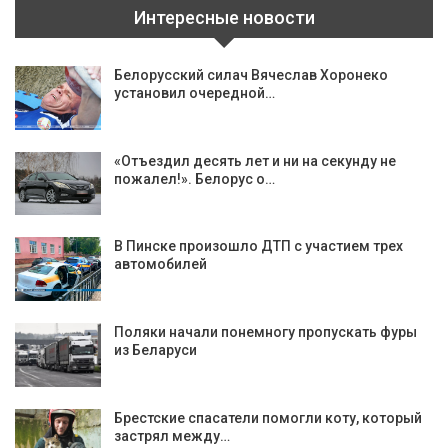
Интересные новости
Белорусский силач Вячеслав Хоронеко
установил очередной…
«Отъездил десять лет и ни на секунду не
пожалел!». Белорус о…
В Пинске произошло ДТП с участием трех
автомобилей
Поляки начали понемногу пропускать фуры
из Беларуси
Брестские спасатели помогли коту, который
застрял между…