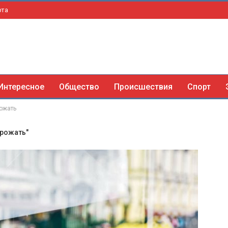
рта
Интересное
Общество
Происшествия
Спорт
ожать
орожать"