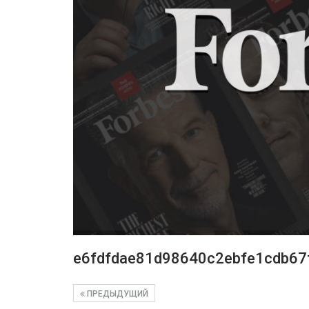
e6fdfdae81d98640c2ebfe1cdb67
ПРЕДЫДУЩИЙ