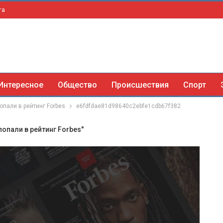
та
Интересное
Общество
Происшествия
Спорт
опали в рейтинг Forbes
e6fdfdae81d98640c2ebfe1cdb67f382
опали в рейтинг Forbes"