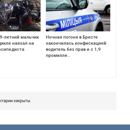
 9-летний мальчик
Ночная погоня в Бресте
цикле наехал на
закончилась конфискацией:
осипедиста
водитель без прав и с 1,9
промилле…
тарии закрыты.