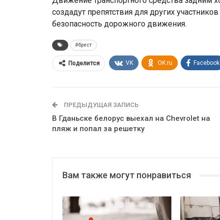
Движение транспортного средства задним хо
создадут препятствия для других участнико
безопасность дорожного движения.
#брест
VK
OK.ru
Facebook
Поделится
ПРЕДЫДУЩАЯ ЗАПИСЬ
В Гданьске белорус выехал на Chevrolet на
пляж и попал за решетку
Вам также могут понравиться