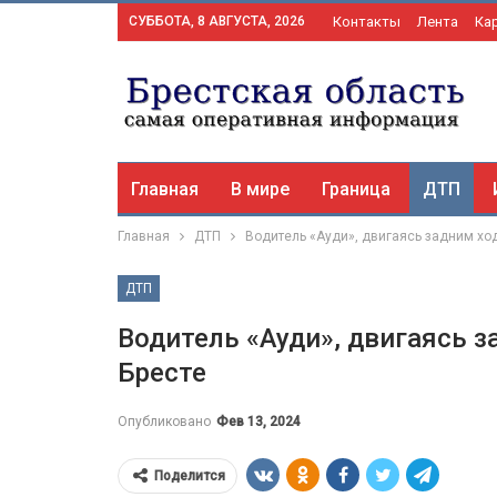
СУББОТА, 8 АВГУСТА, 2026
Контакты
Лента
Ка
Главная
В мире
Граница
ДТП
Главная
ДТП
Водитель «Ауди», двигаясь задним ход
ДТП
Водитель «Ауди», двигаясь з
Бресте
Опубликовано
Фев 13, 2024
Поделится