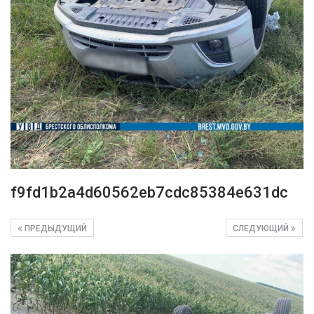
f9fd1b2a4d60562eb7cdc85384e631dc
ПРЕДЫДУЩИЙ
СЛЕДУЮЩИЙ