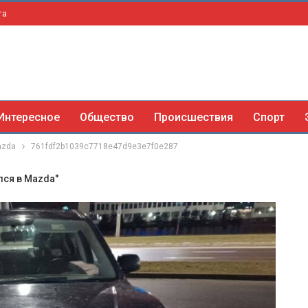
та
Интересное
Общество
Происшествия
Спорт
azda
761fdf2b1039c7718e47d9e3e7f0e287
лся в Mazda"