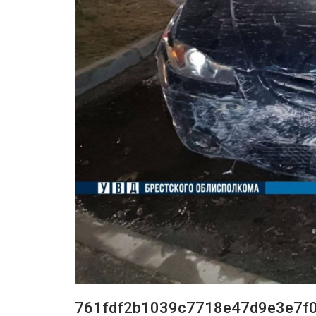
761fdf2b1039c7718e47d9e3e7f