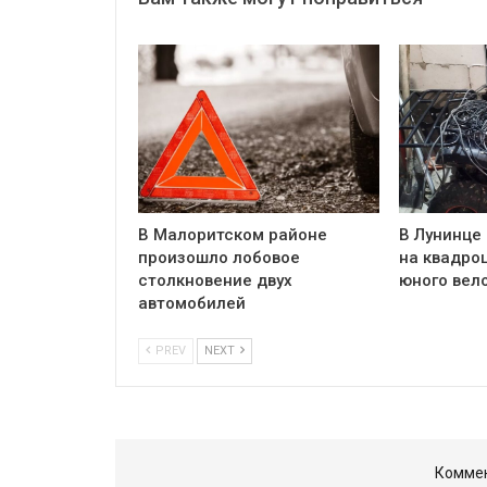
В Малоритском районе
В Лунинце
произошло лобовое
на квадро
столкновение двух
юного вел
автомобилей
PREV
NEXT
Коммен