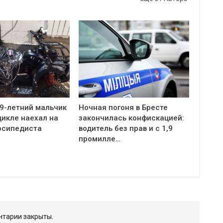
 9-летний мальчик
Ночная погоня в Бресте
цикле наехал на
закончилась конфискацией:
осипедиста
водитель без прав и с 1,9
промилле…
тарии закрыты.