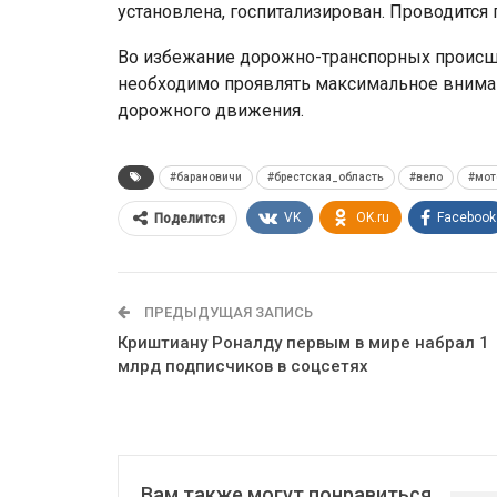
установлена, госпитализирован. Проводится
Во избежание дорожно-транспорных происш
необходимо проявлять максимальное внима
дорожного движения.
#барановичи
#брестская_область
#вело
#мот
VK
OK.ru
Facebook
Поделится
ПРЕДЫДУЩАЯ ЗАПИСЬ
Криштиану Роналду первым в мире набрал 1
млрд подписчиков в соцсетях
Вам также могут понравиться