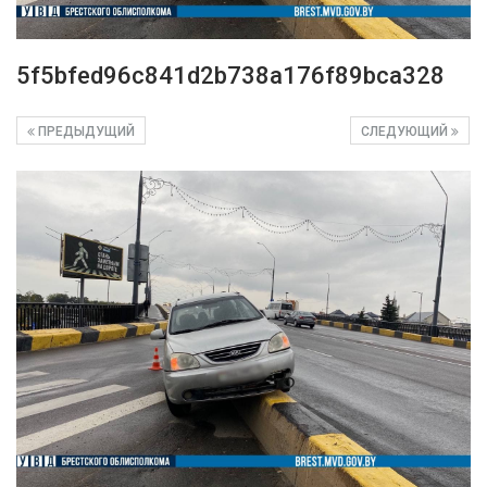
5f5bfed96c841d2b738a176f89bca328
ПРЕДЫДУЩИЙ
СЛЕДУЮЩИЙ