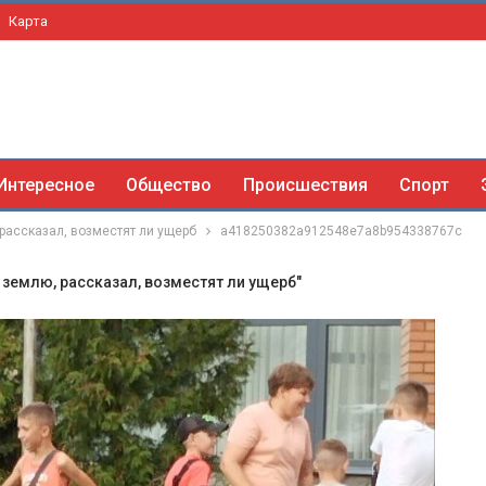
Карта
Интересное
Общество
Происшествия
Спорт
рассказал, возместят ли ущерб
a418250382a912548e7a8b954338767c
 землю, рассказал, возместят ли ущерб"