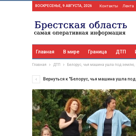
ВОСКРЕСЕНЬЕ, 9 АВГУСТА, 2026
Контакты
Лента
Главная
В мире
Граница
ДТП
Главная
ДТП
Белорус, чья машина ушла под землю, 
Вернуться к "Белорус, чья машина ушла под