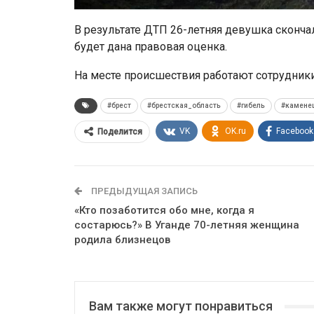
В результате ДТП 26-летняя девушка сконча
будет дана правовая оценка.
На месте происшествия работают сотрудники
#брест
#брестская_область
#гибель
#камене
VK
OK.ru
Facebook
Поделится
ПРЕДЫДУЩАЯ ЗАПИСЬ
«Кто позаботится обо мне, когда я
состарюсь?» В Уганде 70-летняя женщина
родила близнецов
Вам также могут понравиться