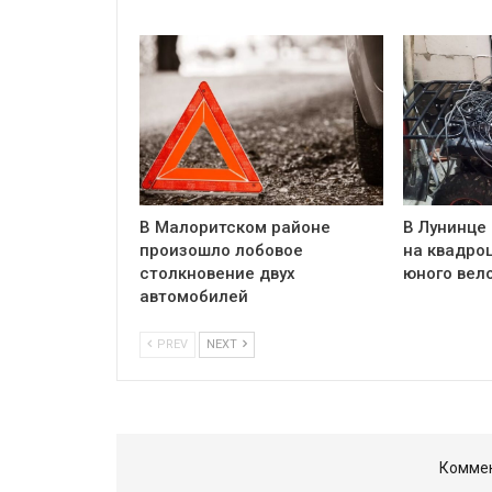
В Малоритском районе
В Лунинце
произошло лобовое
на квадро
столкновение двух
юного вел
автомобилей
PREV
NEXT
Коммен