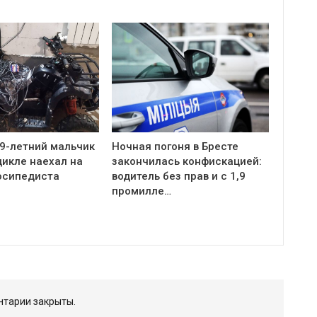
 9-летний мальчик
Ночная погоня в Бресте
цикле наехал на
закончилась конфискацией:
осипедиста
водитель без прав и с 1,9
промилле…
тарии закрыты.