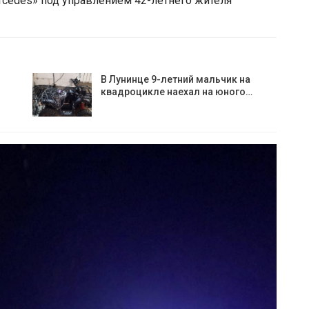
cedes» под управлением 42-летнего жителя
В Лунинце 9-летний мальчик на
квадроцикле наехал на юного…